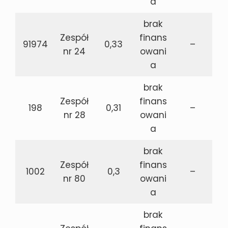
a
brak
Zespół
finans
91974
0,33
–
nr 24
owani
a
brak
Zespół
finans
198
0,31
–
nr 28
owani
a
brak
Zespół
finans
1002
0,3
–
nr 80
owani
a
brak