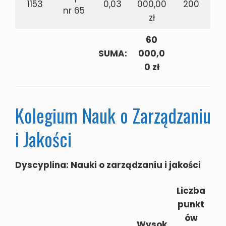
1153
0,03
000,00
200
nr 65
zł
60
SUMA:
000,0
0 zł
Kolegium Nauk o Zarządzaniu
i Jakości
Dyscyplina: Nauki o zarządzaniu i jakości
Liczba
punkt
ów
Wysok