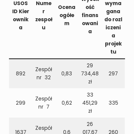
USOS
Nume
wyma
Ocena
ość
ID Kier
r
gana
ogółe
finans
ownik
zespoł
do rozl
m
owani
a
u
iczeni
a
a
projek
tu
29
Zespół
892
0,83
734,48
297
nr 32
zł
33
Zespół
299
0,62
451,29
335
nr 7
zł
26
Zespół
1637
0,6
017,67
260