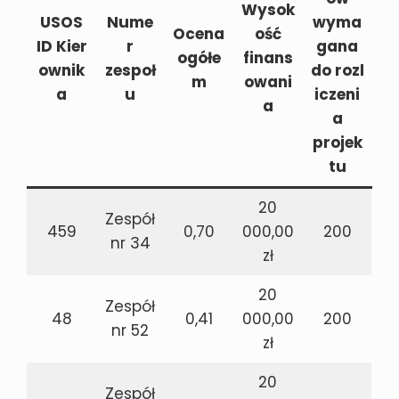
Wysok
USOS
Nume
wyma
Ocena
ość
ID Kier
r
gana
ogółe
finans
ownik
zespoł
do rozl
m
owani
a
u
iczeni
a
a
projek
tu
20
Zespół
459
0,70
000,00
200
nr 34
zł
20
Zespół
48
0,41
000,00
200
nr 52
zł
20
Zespół