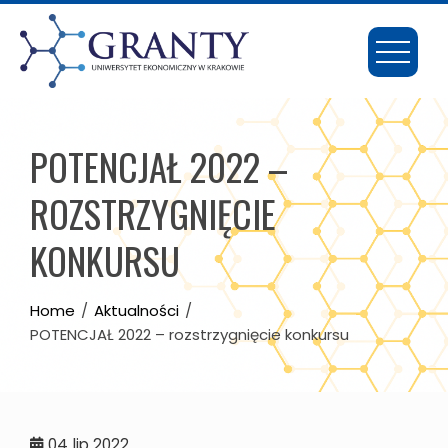
Skip
to
content
POTENCJAŁ 2022 –
ROZSTRZYGNIĘCIE
KONKURSU
Home
Aktualności
POTENCJAŁ 2022 – rozstrzygnięcie konkursu
04
lip 2022