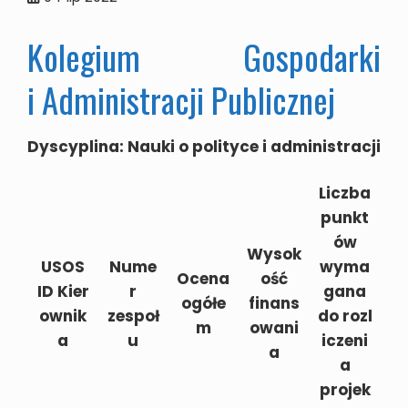
Kolegium Gospodarki
i Administracji Publicznej
Dyscyplina: Nauki o polityce i administracji
Liczba
punkt
ów
Wysok
USOS
Nume
wyma
Ocena
ość
ID Kier
r
gana
ogółe
finans
ownik
zespoł
do rozl
m
owani
a
u
iczeni
a
a
projek